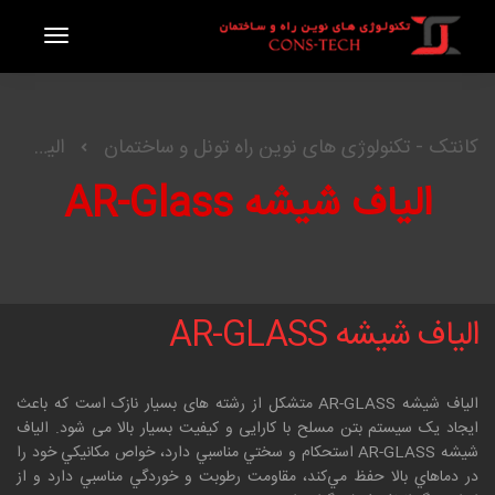
کانتک - تکنولوژی های نوین راه تونل و ساختمان
الیاف بتن
الیاف شیشه AR-Glass
الیاف شیشه AR-GLASS
الیاف شیشه AR-GLASS متشکل از رشته های بسیار نازک است که باعث
ایجاد یک سیستم بتن مسلح با کارایی و کیفیت بسیار بالا می شود. الياف
شيشه AR-GLASS استحكام و سختي مناسبي دارد، خواص مكانيكي خود را
در دماهاي بالا حفظ مي‌كند، مقاومت رطوبت و خوردگي مناسبي دارد و از