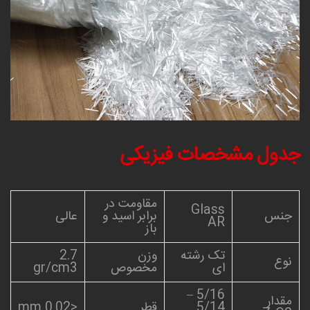
جدول مشخصات فیزیکی
مقاومت در
Glass
جنس
برابر اسید و
عالی
AR
باز
تک رشته
وزن
2.7
نوع
ای
مخصوص
gr/cm3
5/16 –
مقدار
5/14
قطر
<0.02 mm