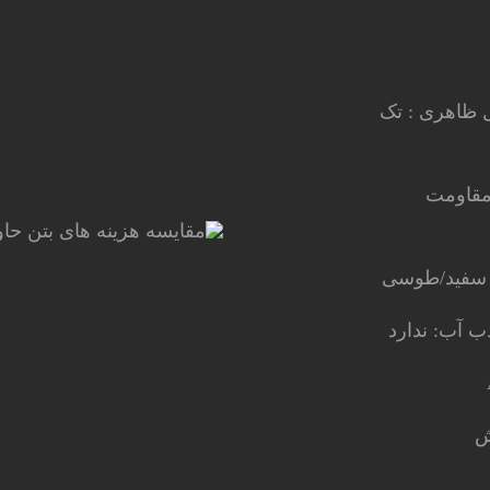
اهری : تک
عب مقاومت
ب: ندارد