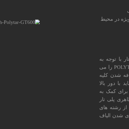
یژه در محیط
ر با توجه به
محل کاربرد طراحی و توصیه می گردد. پلی تار POLYTAR را می
افه شدن کلیه
د با دور بالا
د. برای کمک به
هری پلی تار
ز رشته های
ای شدن الیاف