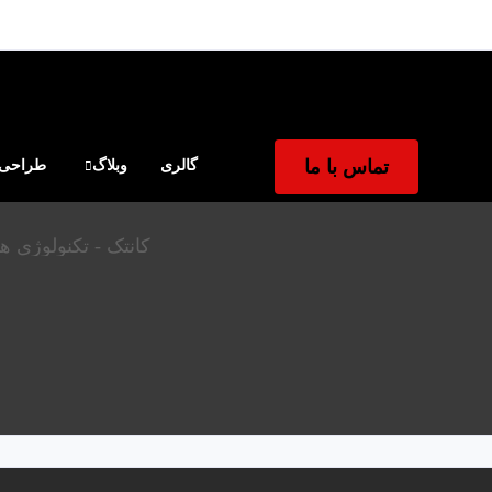
تماس با ما
گالری
وبلاگ
طراحی و
کانتک - تکنولوژی ه