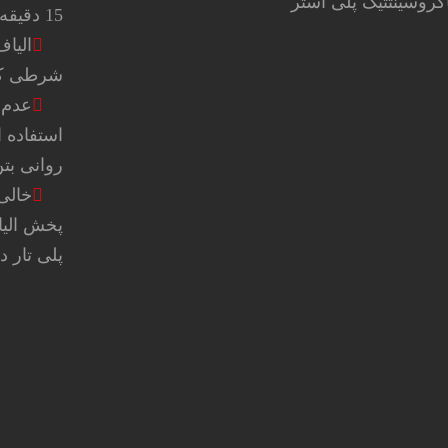
15 دقیقه
الیاف
شرطی که مدت
عدم 
استفاده 
روانی بت
پخش الیا
پلی تار 