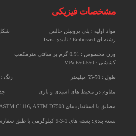
مشخصات فیزیکی
مواد اولیه : پلی پروپیلن خالص شکل ظ
رشته ای Embossed / تابیده Twist
وزن مخصوص : 0.91 گرم بر سانتی مترمک
کششی : 550-650 MPa
طول : 50-55 میلیمتر رنگ : سفید/طوسی
مقاوم در محیط های اسیدی و بازی جذب آ
مطابق با استانداردهای ASTM C1116, ASTM D7508
بسته بندی: بسته های 1-3-5 کیلوگرمی یا طبق سفارش