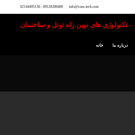
09128286400 - 02144495136
info@cons-tech.com
درباره ما
خانه
بنی