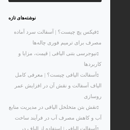
نوشته‌های تازه
فیکس پچ چیست؟ | آسفالت سرد آماده
مصرف برای ترمیم فوری چاله‌ها
نیوجرسی بتنی الیافی | قیمت، مزایا و
کاربردها
آسفالت الیافی چیست؟ | معرفی کامل
الیاف آسفالت و نقش آن در افزایش عمر
روسازی
نقش بتن متخلخل الیافی در مدیریت منابع
آب و کاهش مصرف آب در فرآیند ساخت
آسفالت الیافی | استفاده از الیاف در