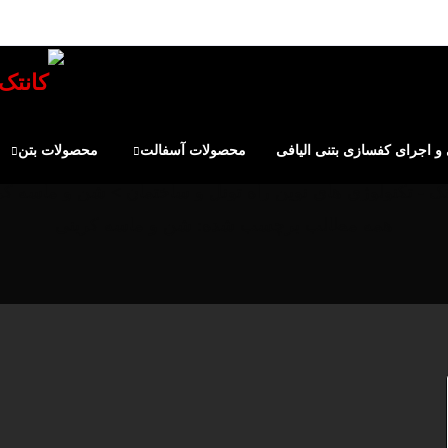
 اجرای کفسازی بتنی الیافی
محصولات آسفالت
محصولات بتن
تک - تکنولوژی های نوین راه تونل و ساختمان
>
شن و ماسه کر
همه مطالب برچسب شده: شن و ماسه کربنی