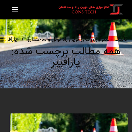
کانتک - تکنولوژی های نوین راه تونل و ساختمان
پارافیبر
همه مطالب برچسب شده:
پارافیبر