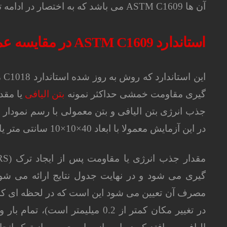
آن ها ASTM C1609 می باشد که به اختصار در ادامه توضیح داده می شود.
استاندارد
ASTM C1609 در مقایسه عملکرد الیاف های مختلف در بتن
ای
گیری مقاومت خمشی حداکثر نمونه
بتن الیافی
یا مقدا
جذب انرژی بتن الیافی و بتن معمولی با رسم نمودار ن
در این آزمایش معمولا با ابعاد 40×10×10 سانتی متر یا 50×15×15 سانتی متر می باشد.
گیری می شود و در نهایت جدول نتایج ارائه می شود
مصرف آن تعیین می شود این است که در لحظه ای که ت
در تغییر مکان کمتر از 0.2 میلیمت