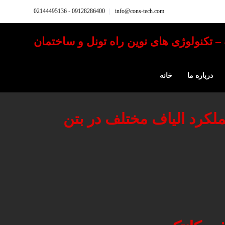
09128286400 - 02144495136
info@cons-tech.com
درباره ما
خانه
کرد الیاف مختلف در بتن