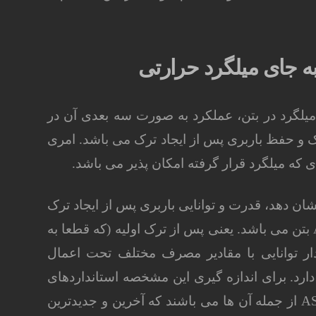
به جای میلگرد حرارتی
 میلگرد در بتن، عملکرد به صورت سه بعدی آن در
و حفظ باربری پس از ایجاد ترک می باشد. امری
 که میلگرد قرار گرفته امکان پذیر می باشد.
نشان دهد، قدرت و توانایی باربری پس از ایجاد ترک
یا افزایش مشخصه Average Residual Strength (ARS) بتن می باشد. یعنی پس از ترک اولیه (که قطعا به
دار توانایی با مقادیر مصرف مختلف تحت اعمال
د. برای اندازه گیری این مشخصه استانداردهای
مختلفی طراحی شد که ASTM C1399, C1018, C1609 از جمله آن ها می باشند که آخرین و جدیدترین