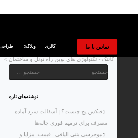
تماس با ما
گالری
وبلاگ
طراحی و
کانتک - تکنولوژی های نوین راه تونل و ساختمان
>
نوشته‌های تازه
فیکس پچ چیست؟ | آسفالت سرد آماده
مصرف برای ترمیم فوری چاله‌ها
نیوجرسی بتنی الیافی | قیمت، مزایا و