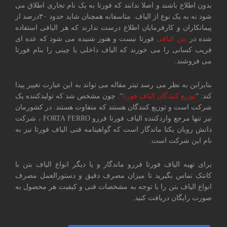
بدون اطلاع باشند و اصلا ندانند که فورتا به یک نام تجاری اطلاق می
شود نه به یک نوع از الیاف. متاسفانه همچنان شاید حدود ۳۰درصد از
پیمانکاران و کارفرمایان اطلاع درست ندارند که هر الیافی استفاده
شده در
بتن الیافی
فورتا نیست و هنوز شنیده می شود که عده ای
فریب کسانی را می خورند که الیاف داخلی یا چینی را بنام فورتا
می فروشند.
بنابراین به نظر می رسد تیتر مقاله می تواند به این عبارت تغییر پیدا
کند: “
توزیع کنندگان الیاف فورتا
“. چون مشخص شد که تولیدکننده یک
شرکت است و توزیع کنندگان هستند که متفاوت هستند. در کشورمان
نیز تنها مرجع واردکننده الیاف فورتا فررو FORTA FERRO ، شرکت
دانش رویان یکتا ماندگار است که گواهینامه فنی الیاف فورتا نیز به
نام این شرکت است.
برای تهیه الیاف فورتا فررو ماندگار و یا دیگر انواع الیاف بتن با
کانتک تماس بگیرید تا میزان مصرف دقیق و دستورالعمل مصرف
انواع الیاف بتن را با توجه به مشخصات فنی و کیفیت هر محصول به
صورت رایگان دریافت کنید.