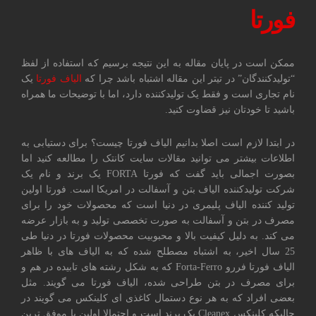
فورتا
ممکن است در پایان مقاله به این نتیجه برسیم که استفاده از لفظ
“تولیدکنندگان” در تیتر این مقاله اشتباه باشد چرا که
الیاف فورتا
یک
نام تجاری است و فقط یک تولیدکننده دارد، اما با توضیحات ما همراه
باشید تا خودتان نیز قضاوت کنید.
در ابتدا لازم است اصلا بدانیم الیاف فورتا چیست؟ برای دستیابی به
اطلاعات بیشتر می توانید مقالات سایت کانتک را مطالعه کنید اما
بصورت اجمالی باید گفت که فورتا FORTA یک برند و نام یک
شرکت تولیدکننده الیاف بتن و آسفالت در امریکا است. فورتا اولین
تولید کننده الیاف پلیمری در دنیا است که محصولات خود را برای
مصرف در بتن و آسفالت به صورت تخصصی تولید و به بازار عرضه
می کند. به دلیل کیفیت بالا و محبوبیت محصولات فورتا در دنیا طی
25 سال اخیر، به اشتباه مصطلح شده که به الیاف های با ظاهر
الیاف فورتا فررو Forta-Ferro که به شکل رشته های تابیده در هم و
برای مصرف در بتن طراحی شده، الیاف فورتا می گویند. مثل
بعضی افراد که به هر نوع دستمال کاغذی ای کلینکس می گویند در
حالیکه کلینکس Cleanex یک برند است و احتمالا اولین یا موفق ترین