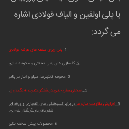
یا پلی اولفین و الیاف فولادی اشاره
می گردد:
1.
بتن ریزی سقف های عرشه فولادی
2. کفسازی های بتنی صنعتی و محوطه سازی
3. محوطه کانتینرها، سیلو و انبار در بنادر
4.
به جای مش بندی در شاتکریت و لاینینگ تونل
5.
افزایش مقاومت سازه ها
در برابر گسیختگی های انفجاری و ورقه ای
شدن بتن بر اثر آتش سوزی
6. محصولات پیش ساخته بتنی