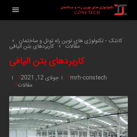
کانتک - تکنولوژی های نوین راه تونل و ساختمان
مقالات
کاربردهای بتن الیافی
کاربردهای بتن الیافی
mrh-constech
جولای 12, 2021
مقالات